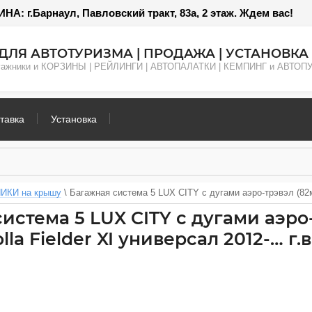
: г.Барнаул, Павловский тракт, 83а, 2 этаж. Ждем вас!
ДЛЯ АВТОТУРИЗМА | ПРОДАЖА | УСТАНОВКА 
агажники и КОРЗИНЫ | РЕЙЛИНГИ | АВТОПАЛАТКИ | КЕМПИНГ и АВТО
тавка
Установка
ИКИ на крышу
 \ 
Багажная система 5 LUX CITY с дугами аэро-трэвэл (82мм
истема 5 LUX CITY с дугами аэро
lla Fielder XI универсал 2012-… г.в