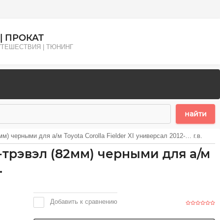
| ПРОКАТ
ПУТЕШЕСТВИЯ | ТЮНИНГ
найти
) черными для а/м Toyota Corolla Fielder XI универсал 2012-… г.в.
-трэвэл (82мм) черными для а/м
.
Добавить к сравнению