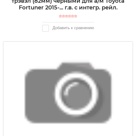
трэвэл (82мм) черными для а/м Toyota
Fortuner 2015-... г.в. с интегр. рейл.
Добавить к сравнению