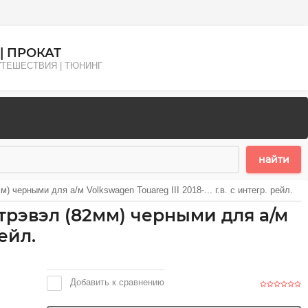
| ПРОКАТ
ПУТЕШЕСТВИЯ | ТЮНИНГ
найти
 черными для а/м Volkswagen Touareg III 2018-... г.в. с интегр. рейл.
-трэвэл (82мм) черными для а/м
рейл.
Добавить к сравнению