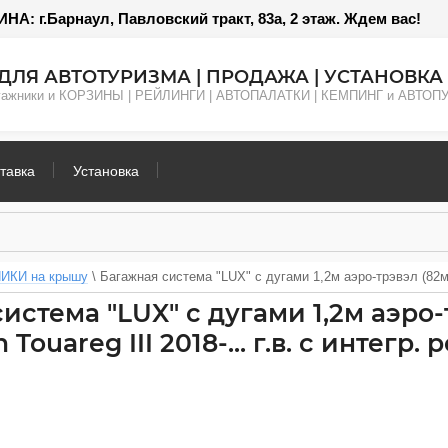
: г.Барнаул, Павловский тракт, 83а, 2 этаж. Ждем вас!
ДЛЯ АВТОТУРИЗМА | ПРОДАЖА | УСТАНОВКА 
агажники и КОРЗИНЫ | РЕЙЛИНГИ | АВТОПАЛАТКИ | КЕМПИНГ и АВТО
тавка
Установка
ИКИ на крышу
 \ 
Багажная система "LUX" с дугами 1,2м аэро-трэвэл (82мм)
истема "LUX" с дугами 1,2м аэро
Touareg III 2018-... г.в. с интегр. 