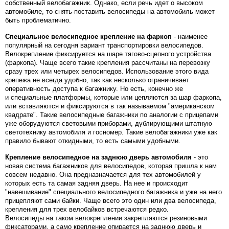
собственный велобагажник. Однако, если речь идет о высоком
автомобиле, то снять-поставить велосипеды на автомобиль может
быть проблематично.
Специальное велосипедное крепление на фаркоп
- наименее
популярный на сегодня вариант транспортировки велосипедов.
Велокрепление фиксируется на шаре тягово-сцепного устройства
(фаркопа). Чаще всего такие крепления рассчитаны на перевозку
сразу трех или четырех велосипедов. Использование этого вида
крепежа не всегда удобно, так как несколько ограничивает
оперативность доступа к багажнику. Но есть, конечно же
и специальные платформы, которые или цепляются за шар фаркопа,
или вставляются и фиксируются в так называемом "американском
квадрате". Такие велосипедные багажники по аналогии с прицепами
уже оборудуются световыми приборами, дублирующими штатную
светотехнику автомобиля и госномер. Такие велобагажники уже как
правило бывают откидными, то есть самыми удобными.
Крепление велосипедное на заднюю дверь автомобиля
- это
новая система багажников для велосипедов, которая пришла к нам
совсем недавно. Она предназначается для тех автомобилей у
которых есть та самая задняя дверь. На нее и происходит
"навешивание" специального велосипедного багажника и уже на него
прицепляют сами байки. Чаще всего это один или два велосипеда,
крепления для трех велобайков встречаются редко.
Велосипеды на таком велокреплении закрепляются резиновыми
фиксаторами, а само крепление опирается на заднюю дверь и